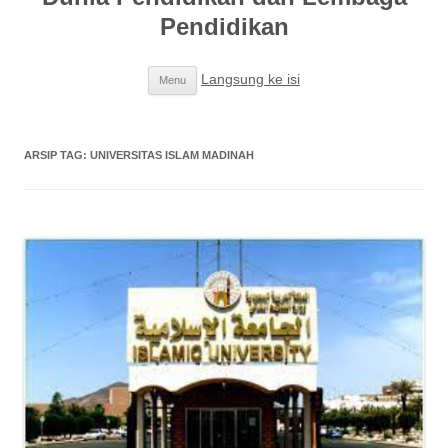
Pendidikan
Langsung ke isi
Menu
ARSIP TAG:
UNIVERSITAS ISLAM MADINAH