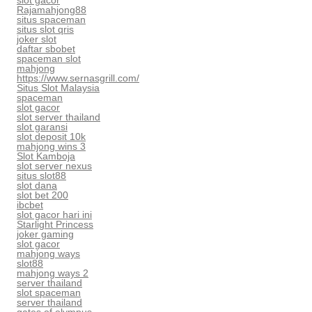
slot gacor
Rajamahjong88
situs spaceman
situs slot qris
joker slot
daftar sbobet
spaceman slot
mahjong
https://www.sernasgrill.com/
Situs Slot Malaysia
spaceman
slot gacor
slot server thailand
slot garansi
slot deposit 10k
mahjong wins 3
Slot Kamboja
slot server nexus
situs slot88
slot dana
slot bet 200
ibcbet
slot gacor hari ini
Starlight Princess
joker gaming
slot gacor
mahjong ways
slot88
mahjong ways 2
server thailand
slot spaceman
server thailand