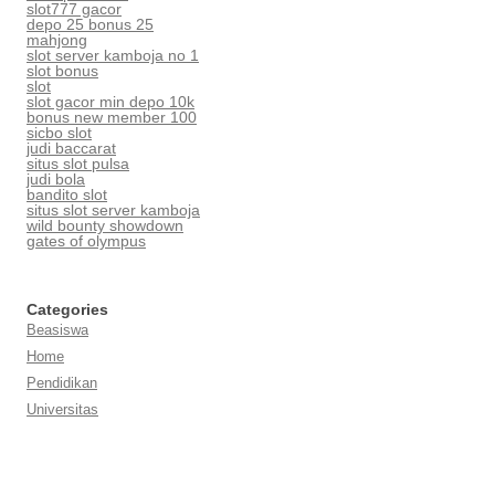
slot777 gacor
depo 25 bonus 25
mahjong
slot server kamboja no 1
slot bonus
slot
slot gacor min depo 10k
bonus new member 100
sicbo slot
judi baccarat
situs slot pulsa
judi bola
bandito slot
situs slot server kamboja
wild bounty showdown
gates of olympus
Categories
Beasiswa
Home
Pendidikan
Universitas