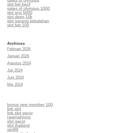
gates of olympus
slot bet kecil
gates of olympus 1000
slot qris 5000
slot depo 10k
slot garansi kekalahan
slot bet 100
Archives
Februari 2026
Januari 2026
Agustus 2024
Juli 2024
Juni 2024
Mei 2024
bonus new member 100
link slot
link slot gacor
rajamahjong
slot gacor
slot thailand
slot88