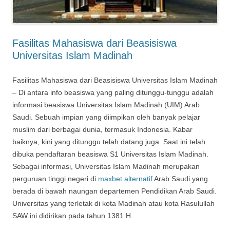
Fasilitas Mahasiswa dari Beasisiswa
Universitas Islam Madinah
Fasilitas Mahasiswa dari Beasisiswa Universitas Islam Madinah
– Di antara info beasiswa yang paling ditunggu-tunggu adalah
informasi beasiswa Universitas Islam Madinah (UIM) Arab
Saudi. Sebuah impian yang diimpikan oleh banyak pelajar
muslim dari berbagai dunia, termasuk Indonesia. Kabar
baiknya, kini yang ditunggu telah datang juga. Saat ini telah
dibuka pendaftaran beasiswa S1 Universitas Islam Madinah.
Sebagai informasi, Universitas Islam Madinah merupakan
perguruan tinggi negeri di
maxbet alternatif
Arab Saudi yang
berada di bawah naungan departemen Pendidikan Arab Saudi.
Universitas yang terletak di kota Madinah atau kota Rasulullah
SAW ini didirikan pada tahun 1381 H.