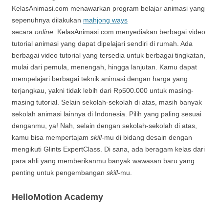
KelasAnimasi.com menawarkan program belajar animasi yang
sepenuhnya dilakukan
mahjong ways
secara
online.
KelasAnimasi.com menyediakan berbagai video
tutorial animasi yang dapat dipelajari sendiri di rumah. Ada
berbagai video tutorial yang tersedia untuk berbagai tingkatan,
mulai dari pemula, menengah, hingga lanjutan. Kamu dapat
mempelajari berbagai teknik animasi dengan harga yang
terjangkau, yakni tidak lebih dari Rp500.000 untuk masing-
masing tutorial. Selain sekolah-sekolah di atas, masih banyak
sekolah animasi lainnya di Indonesia. Pilih yang paling sesuai
denganmu, ya! Nah, selain dengan sekolah-sekolah di atas,
kamu bisa mempertajam
skill-
mu di bidang desain dengan
mengikuti Glints ExpertClass. Di sana, ada beragam kelas dari
para ahli yang memberikanmu banyak wawasan baru yang
penting untuk pengembangan
skill
-mu.
HelloMotion Academy